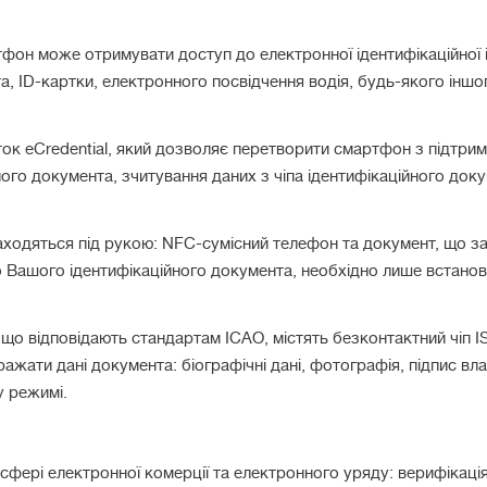
фон може отримувати доступ до електронної ідентифікаційної і
, ID-картки, електронного посвідчення водія, будь-якого іншог
ок eCredential, який дозволяє перетворити смартфон з підтрим
ного документа, зчитування даних з чіпа ідентифікаційного доку
знаходяться під рукою: NFC-сумісний телефон та документ, що з
о Вашого ідентифікаційного документа, необхідно лише встанов
що відповідають стандартам ICAO, містять безконтактний чіп IS
ати дані документа: біографічні дані, фотографія, підпис вл
 режимі.
ері електронної комерції та електронного уряду: верифікація 