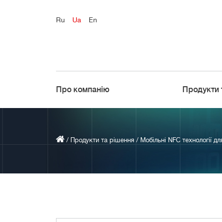
Ru
Ua
En
Про компанію
Продукти 
/
Продукти та рішення
/
Мобільні NFC технології для