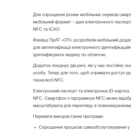
Для спрощення різних мобільних сервісів смарт
мобільний формат – дані електронного паспорта
NFC та ICAO.
Фахівці ПрАТ «ОТІ» розробили мобільний додат
для автентифікації електронного ідентифікацій
ідентифікувати людину по обличчю.
Додаток поєднує дві речі, які у нас постійно 
особу. Тепер для того, щоб отримати доступ д
технології NFC.
Електронний паспорт та електронна ID-картка, 
NFC. Смартфон з підтримкою NFC може відображ
масштабувати для перегляду в повноекранному
Переваги використання програми:
Спрощення процесів самообслуговування у сф