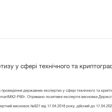
изу у сфері технічного та криптогра
 проведення державних експертиз у сфері технічного та крипт
SmartMX2-P60». Отримано позитивні експертні висновки Держсп
пертний висновок №827 від 17.04.2018 року, дійсний до 17.04.202