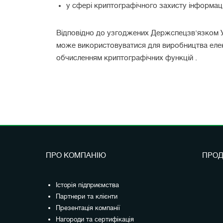
у сфері криптографічного захисту інформації
Відповідно до узгоджених Держспецзв'язком У
може використовуватися для виробництва елект
обчисленням криптографічних функцій .
ПРО КОМПАНІЮ
ПРОД
Історія підприємства
Партнери та клієнти
Презентація компанії
Нагороди та сертифікація