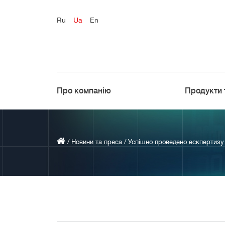
Ru
Ua
En
Про компанію
Продукти 
/
Новини та преса
/
Успішно проведено ескпертизу 