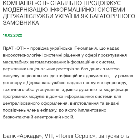
КОМПАНІЯ «ОТІ» СТАБІЛЬНО ПРОДОВЖУЄ
МОДЕРНІЗАЦІЮ ІНФОРМАЦІЙНОЇ СИСТЕМИ
ДЕРЖАВІСЛУЖБИ УКРАЇНИ ЯК БАГАТОРІЧНОГО
ЗАМОВНИКА
18.02.2022
ПрАТ «ОТІ» – провідна українська IT-компанія, що надає
високотехнологічні системні рішення у сфері проєктування
масштабних автоматизованих інформаційних систем,
державних національних реєстрів та баз даних з метою
випуску національних ідентифікаційних документів, – у рамках
договору з Державіаслужбою надала послуги з супроводу,
технічного обслуговування, адмініструванню та модифікації
програмних модулів відомчої інформаційної системи для
централізованого оформлення, виготовлення та видачі
посвідчень члена екіпажу, до якого імплантовано
безконтактний електронний носій.
Банк «Аркада», VTI, «Поллі Сервіс», запускають