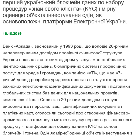
перший український блокчейн даних по набору
процедур «знай свого клієнта» (KYC) і мірну
одиницю об'єкта інвестування одIн, як
основоположні платформи Електронної України.
16.10.2019
Банк «Аркада», заснований у 1993 році, що володіє 26-річним
неперевершеним досвідом провідної фінансової структури
України спільно зі світовим лідером у галузі масштабованих
ідентифікаційних рішень, біометричних систем і професійних
послуг для урядів і громадян, компанією «VTI», що має 47-
річний досвід розробки урядових проектів в галузі створення
захисних електронних ідентифікаційних документів і підтримки
глобальних систем баз даних для національних проектів,
компанією «Поллі-Сервіс» із 20 річним досвідом в галузі
виробництва і персоналізації ідентифікаційних документів і
платіжних карт, оголосили сьогодні про створення фінансово-
промислового альянсу з метою запуску першого регіонального
продукту - платформи для обміну даними KYC на основі
блокчейн і токена ОдІн як мірної одиниці об'єкта інвестування з