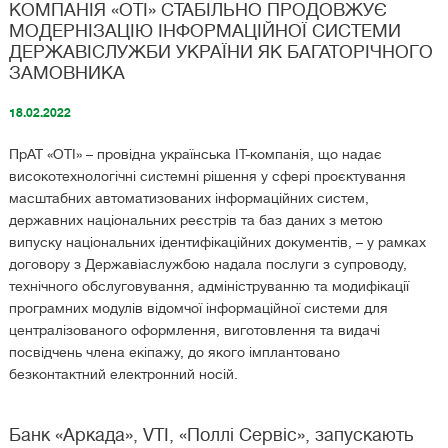
КОМПАНІЯ «ОТІ» СТАБІЛЬНО ПРОДОВЖУЄ
МОДЕРНІЗАЦІЮ ІНФОРМАЦІЙНОЇ СИСТЕМИ
ДЕРЖАВІСЛУЖБИ УКРАЇНИ ЯК БАГАТОРІЧНОГО
ЗАМОВНИКА
18.02.2022
ПрАТ «ОТІ» – провідна українська IT-компанія, що надає
високотехнологічні системні рішення у сфері проєктування
масштабних автоматизованих інформаційних систем,
державних національних реєстрів та баз даних з метою
випуску національних ідентифікаційних документів, – у рамках
договору з Державіаслужбою надала послуги з супроводу,
технічного обслуговування, адмініструванню та модифікації
програмних модулів відомчої інформаційної системи для
централізованого оформлення, виготовлення та видачі
посвідчень члена екіпажу, до якого імплантовано
безконтактний електронний носій.
Банк «Аркада», VTI, «Поллі Сервіс», запускають