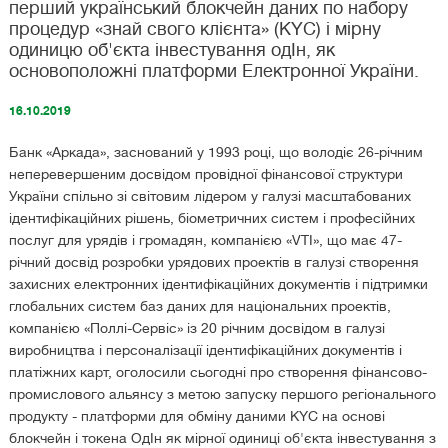
перший український блокчейн даних по набору
процедур «знай свого клієнта» (KYC) і мірну
одиницю об'єкта інвестування одIн, як
основоположні платформи Електронної України.
16.10.2019
Банк «Аркада», заснований у 1993 році, що володіє 26-річним
неперевершеним досвідом провідної фінансової структури
України спільно зі світовим лідером у галузі масштабованих
ідентифікаційних рішень, біометричних систем і професійних
послуг для урядів і громадян, компанією «VTI», що має 47-
річний досвід розробки урядових проектів в галузі створення
захисних електронних ідентифікаційних документів і підтримки
глобальних систем баз даних для національних проектів,
компанією «Поллі-Сервіс» із 20 річним досвідом в галузі
виробництва і персоналізації ідентифікаційних документів і
платіжних карт, оголосили сьогодні про створення фінансово-
промислового альянсу з метою запуску першого регіонального
продукту - платформи для обміну даними KYC на основі
блокчейн і токена ОдІн як мірної одиниці об'єкта інвестування з